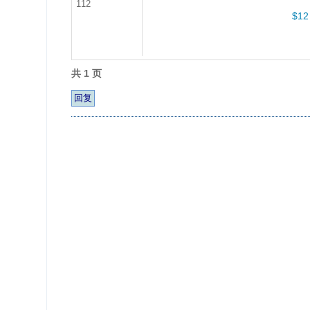
112
$12 
共 1 页