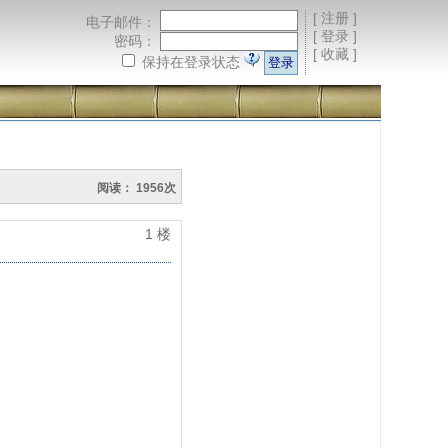
[
注册
]
电子邮件：
[
登录
]
密码：
[
收藏
]
保持在登录状态
阅读： 1956次
1 楼