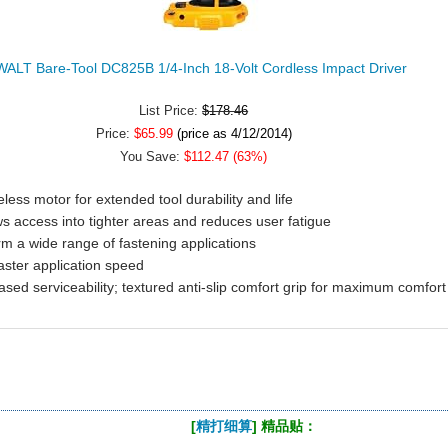
ALT Bare-Tool DC825B 1/4-Inch 18-Volt Cordless Impact Driver
List Price:
$178.46
Price:
$65.99
(price as 4/12/2014)
You Save:
$112.47 (63%)
eless motor for extended tool durability and life
s access into tighter areas and reduces user fatigue
orm a wide range of fastening applications
aster application speed
sed serviceability; textured anti-slip comfort grip for maximum comfort
[
精打细算
] 精品贴：