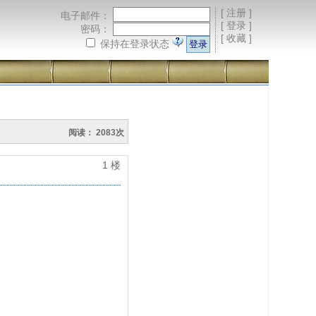
[
注册
]
电子邮件：
[
登录
]
密码：
[
收藏
]
保持在登录状态
阅读： 2083次
1 楼