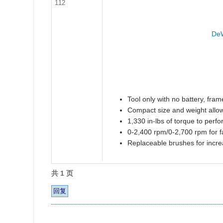
112
DeW
Tool only with no battery, fram
Compact size and weight allow
1,330 in-lbs of torque to perf
0-2,400 rpm/0-2,700 rpm for f
Replaceable brushes for increa
共 1 页