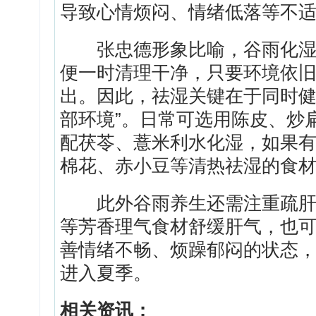
导致心情烦闷、情绪低落等不
张忠德形象比喻，谷雨化湿就
便一时清理干净，只要环境依
出。因此，祛湿关键在于同时健
部环境”。日常可选用陈皮、炒
配茯苓、薏米利水化湿，如果
棉花、赤小豆等清热祛湿的食
此外谷雨养生还需注重疏肝理
等芳香理气食材舒缓肝气，也
善情绪不畅、烦躁郁闷的状态
进入夏季。
相关资讯：