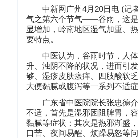
中新网广州4月20日电 (记者
气之第六个节气——谷雨，这
显增加，岭南地区湿气加重、
要特点。
中医认为，谷雨时节，人体
升、浊阴不降的状况，进而引
够、湿疹皮肤瘙痒、四肢酸软
大便黏腻或腹泻等一系列不适
广东省中医院院长张忠德介绍
不适，首先是湿邪困阻脾胃，
黏腻等症状；其次是热邪渐盛
口苦、夜间易醒、烦躁易怒等