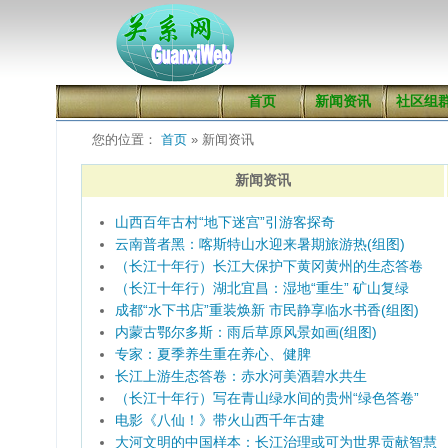
首页
新闻资讯
社区组
您的位置：
首页
» 新闻资讯
新闻资讯
山西百年古村“地下迷宫”引游客探奇
云南普者黑：喀斯特山水迎来暑期旅游热(组图)
（长江十年行）长江大保护下黄冈黄州的生态答卷
（长江十年行）湖北宜昌：湿地“重生” 矿山复绿
成都“水下书店”重装焕新 市民静享临水书香(组图)
内蒙古鄂尔多斯：雨后草原风景如画(组图)
专家：夏季养生重在养心、健脾
长江上游生态答卷：赤水河美酒碧水共生
（长江十年行）写在青山绿水间的贵州“绿色答卷”
电影《八仙！》带火山西千年古建
大河文明的中国样本：长江治理或可为世界贡献智慧