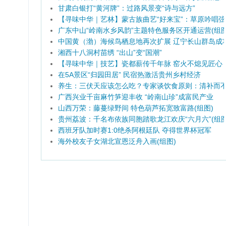
甘肃白银打“黄河牌”：过路风景变“诗与远方”
【寻味中华｜艺林】蒙古族曲艺“好来宝”：草原吟唱
广东中山“岭南水乡风韵”主题特色服务区开通运营(组图
中国黄（渤）海候鸟栖息地再次扩展 辽宁长山群岛成
湘西十八洞村苗绣 “出山”变“国潮”
【寻味中华｜技艺】瓷都薪传千年脉 窑火不熄见匠心
在5A景区“归园田居” 民宿热激活贵州乡村经济
养生：三伏天应该怎么吃？专家谈饮食原则：清补而
广西兴业千亩麻竹笋迎丰收 “岭南山珍”成富民产业
山西万荣：藤蔓绿野间 特色葫芦拓宽致富路(组图)
贵州荔波：千名布依族同胞踏歌龙江欢庆“六月六”(组图
西班牙队加时赛1:0绝杀阿根廷队 夺得世界杯冠军
海外校友子女湖北宣恩泛舟入画(组图)