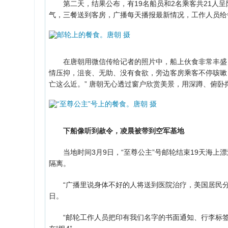
第二天，结果公布，有19名船员和2名乘客共21人呈
气，三餐送到客房，广播每天播报最新情况，工作人员给
在唐朝用微信传给记者的照片中，船上伙食非常丰盛，
情压抑，沮丧、无助、没有食欲，旁边客房乘客不停咳嗽
亡这么近。” 唐朝无心透过窗户欣赏美景，用深蹲、俯
下船像听到赦令，凌晨被带到空军基地
当地时间3月9日，“至尊公主”号邮轮结束19天海上漂流
隔离。
“广播里说身体不好的人将送到医院治疗，美国居民分批
日。
“邮轮工作人员把印有我们名字的书面通知、行李标签