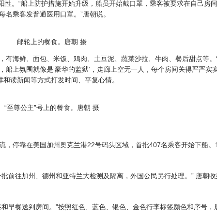
阳性。“船上防护措施开始升级，船员开始戴口罩，乘客被要求在自己房
每名乘客发普通医用口罩。”唐朝说。
邮轮上的餐食。唐朝 摄
有海鲜、面包、米饭、鸡肉、土豆泥、蔬菜沙拉、牛肉、餐后甜点等。
，船上氛围就像是‘豪华的监狱’，走廊上空无一人，每个房间关得严严实
卧撑和读新闻等方式打发时间、平复心情。
“至尊公主”号上的餐食。唐朝 摄
，停靠在美国加州奥克兰港22号码头区域，首批407名乘客开始下船。1
前往加州、德州和亚特兰大检测及隔离，外国公民另行处理。” 唐朝收
和早餐送到房间。”按照红色、蓝色、银色、金色行李标签颜色和序号，