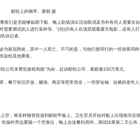
邮轮上的钢琴。唐朝 摄
乘客们是否能够如期下船、晚上剧场演出活动取消及另外有些人需要在自
对需要测试的人进行采样等。“(但)仍有人在顶层观看露天电影，还有人
朝告诉记者。
为新冠肺炎，其中一人死亡。不巧的是，与他们曾同行的一些游客同样
传染给其他乘客。
公司未警告旅程风险”为由，起诉邮轮公司，索赔逾100万美元。
，餐厅依旧开放，赌场、商店等照常营业，一些穿短袖、短裤的老年人
上空，将采样物资投放到邮轮甲板上。卫生官员开始对船上出现相关症
，吃饭时旁边要隔一个空座位，晚上会送餐到房间，测试结果第二天公布