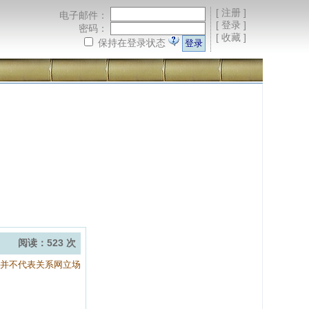
[
注册
]
电子邮件：
[
登录
]
密码：
[
收藏
]
保持在登录状态
阅读：523 次
容并不代表关系网立场