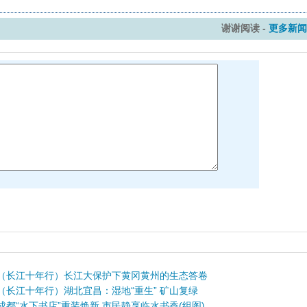
谢谢阅读 -
更多新闻
（长江十年行）长江大保护下黄冈黄州的生态答卷
（长江十年行）湖北宜昌：湿地“重生” 矿山复绿
成都“水下书店”重装焕新 市民静享临水书香(组图)