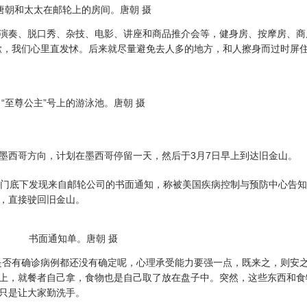
唐朝和太太在邮轮上的房间。唐朝 摄
奏、脱口秀、杂技、电影、讲座和商品推介会等，健身房、按摩房、商
嗽，我们心里直发怵。后来就尽量避免去人多的地方，和人擦身而过时屏住
“至尊公主”号上的游泳池。唐朝 摄
西哥方向，计划在墨西哥停留一天，然后于3月7日早上到达旧金山。
门底下发现来自邮轮公司的书面通知，称被美国疾病控制与预防中心告知
，直接驶回旧金山。
书面通知单。唐朝 摄
否有确诊病例都还没有确定呢，心理承受能力要强一点，既来之，则安之
上，就餐者自己拿，食物也是自己取了放在盘子中。突然，这些东西和食
只是让大家勤洗手。