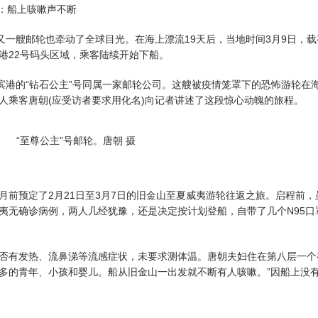
：船上咳嗽声不断
一艘邮轮也牵动了全球目光。在海上漂流19天后，当地时间3月9日，载
兰港22号码头区域，乘客陆续开始下船。
港的“钻石公主”号同属一家邮轮公司。这艘被疫情笼罩下的恐怖游轮在
人乘客唐朝(应受访者要求用化名)向记者讲述了这段惊心动魄的旅程。
“至尊公主”号邮轮。唐朝 摄
预定了2月21日至3月7日的旧金山至夏威夷游轮往返之旅。启程前，
夷无确诊病例，两人几经犹豫，还是决定按计划登船，自带了几个N95口
有发热、流鼻涕等流感症状，未要求测体温。唐朝夫妇住在第八层一个
多的青年、小孩和婴儿。船从旧金山一出发就不断有人咳嗽。”因船上没