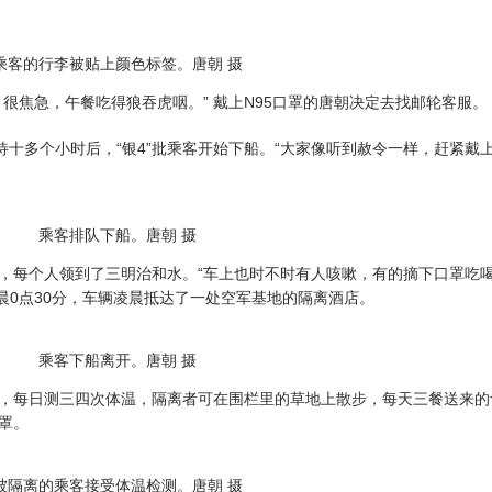
乘客的行李被贴上颜色标签。唐朝 摄
焦急，午餐吃得狼吞虎咽。” 戴上N95口罩的唐朝决定去找邮轮客服。
十多个小时后，“银4”批乘客开始下船。“大家像听到赦令一样，赶紧戴
乘客排队下船。唐朝 摄
每个人领到了三明治和水。“车上也时不时有人咳嗽，有的摘下口罩吃
凌晨0点30分，车辆凌晨抵达了一处空军基地的隔离酒店。
乘客下船离开。唐朝 摄
每日测三四次体温，隔离者可在围栏里的草地上散步，每天三餐送来的
罩。
被隔离的乘客接受体温检测。唐朝 摄