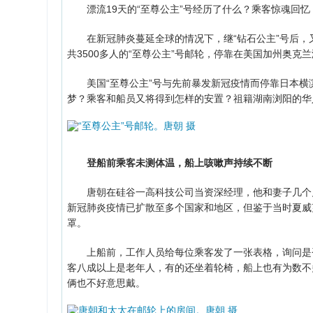
漂流19天的“至尊公主”号经历了什么？乘客惊魂回忆
在新冠肺炎蔓延全球的情况下，继“钻石公主”号后，又
共3500多人的“至尊公主”号邮轮，停靠在美国加州奥克
美国“至尊公主”号与先前暴发新冠疫情而停靠日本横滨
梦？乘客和船员又将得到怎样的安置？祖籍湖南浏阳的华
登船前乘客未测体温，船上咳嗽声持续不断
唐朝在硅谷一高科技公司当资深经理，他和妻子几个月前
新冠肺炎疫情已扩散至多个国家和地区，但鉴于当时夏威
罩。
上船前，工作人员给每位乘客发了一张表格，询问是否
客八成以上是老年人，有的还坐着轮椅，船上也有为数不
俩也不好意思戴。