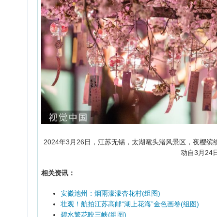
2024年3月26日，江苏无锡，太湖鼋头渚风景区，夜樱
动自3月24
相关资讯：
安徽池州：烟雨濛濛杏花村(组图)
壮观！航拍江苏高邮“湖上花海”金色画卷(组图)
碧水繁花映三峡(组图)