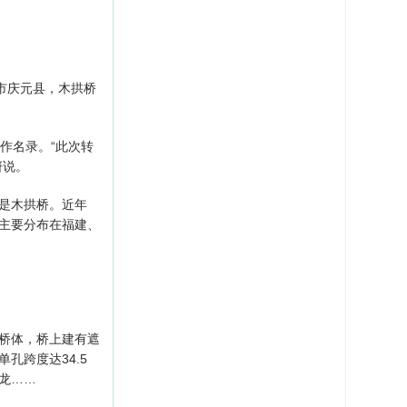
市庆元县，木拱桥
作名录。“此次转
妍说。
是木拱桥。近年
，主要分布在福建、
桥体，桥上建有遮
孔跨度达34.5
龙……