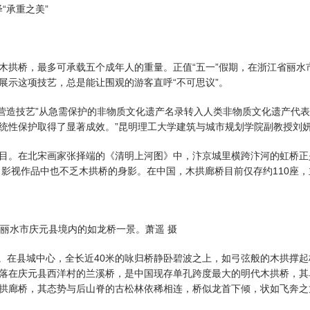
“承重之美”
拱桥，最多可承载五个成年人的重量。正值“五一”假期，在浙江省丽水
展示这项技艺，总是能让围观的游客直呼“不可思议”。
营造技艺”从急需保护的非物质文化遗产名录转入人类非物质文化遗产代表
统性保护取得了显著成效。”昆明理工大学建筑与城市规划学院副教授刘
。在北宋画家张择端的《清明上河图》中，汴京城里横跨汴河的虹桥正
、影视作品中也不乏木拱桥的身影。在中国，木拱廊桥目前仅存约110座
丽水市庆元县境内的如龙桥一景。萧遥 摄
。在县城中心，全长近40米的咏归桥静卧碧波之上，如弓弦般的木拱撑起
落在庆元县西洋村的兰溪桥，是中国现存单孔跨度最大的明代木拱桥，其单
拱廊桥，其态势与后山脊的古松林依稀相连，桥似龙首下倾，状如飞奔之