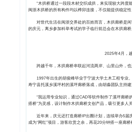
“木拱桥通过一段段木材交织成拱，来实现较大跨度能
闽浙木拱桥的所有构件均以榫卯连接，不仅能提供稳定性
对世代生活在闽浙交界处的百姓而言，木拱廊桥是闲话
的庆元，离乡参加科举考试的学子临行前总会在木拱廊桥
2025年4月
跨越千年，木拱廊桥串联起河流两岸、山里山外，也
1997年出生的胡俊峰毕业于宁波大学土木工程专业。
寿宁县托溪乡溪坪村的溪坪廊桥落成，由胡淼团队主持建
“我运用专业知识，通过CAD等软件制作了溪坪廊桥的
搭桥”为灵感，设计制作木拱廊桥文创产品，吸引更多人
近年来，庆元还打造廊桥IP出圈计划，连续举办5届庆
成为“网红”项目，游客欣赏之余，再花20分钟搭一座廊桥