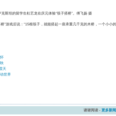
哈萨克斯坦的留学生杜艺龙在庆元体验“筷子搭桥”。傅飞扬 摄
”游戏后说：“15根筷子，就能搭起一座承重几千克的木桥，一个小小
开怀
春秋
震天
燃动世界
谢谢阅读 -
更多新闻