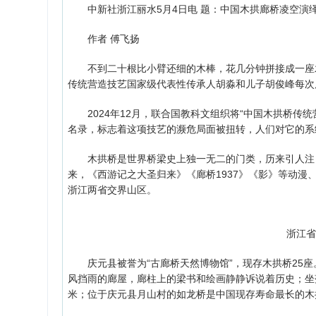
中新社浙江丽水5月4日电 题：中国木拱廊桥凌空演绎
作者 傅飞扬
不到二十根比小臂还细的木棒，花几分钟拼接成一座木
传统营造技艺国家级代表性传承人胡淼和儿子胡俊峰每次
2024年12月，联合国教科文组织将“中国木拱桥传统
名录，标志着这项技艺的濒危局面被扭转，人们对它的系
木拱桥是世界桥梁史上独一无二的门类，历来引人注目
来，《西游记之大圣归来》《廊桥1937》《影》等动漫
浙江两省交界山区。
浙江省
庆元县被誉为“古廊桥天然博物馆”，现存木拱桥25座
风挡雨的廊屋，廊柱上的梁书和绘画静静诉说着历史；坐
米；位于庆元县月山村的如龙桥是中国现存寿命最长的木