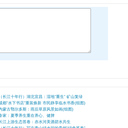
（长江十年行）湖北宜昌：湿地“重生” 矿山复绿
成都“水下书店”重装焕新 市民静享临水书香(组图)
内蒙古鄂尔多斯：雨后草原风景如画(组图)
专家：夏季养生重在养心、健脾
长江上游生态答卷：赤水河美酒碧水共生