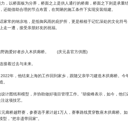
力，以桥面板为分界，桥面之上是供人通行的桥廊，桥面之下则是承重结
，还能借助合理的节点布置，在简陋的施工条件下实现安装组建。
家常的纳凉地，是抵御风雨的庇护所，更是根植于记忆深处的文化符号
上走一遭，接受亲朋好友的祝福。
，越野跑爱好者步入木拱廊桥。 (庆元县官方供图)
连接着过去与未来。
2022年，他结束上海的工作回到家乡，跟随父亲学习建造木拱廊桥。今
造。
设计图纸和模型，并协助做好项目管理工作。”胡俊峰表示，如今，他们
关注这项技艺。
元廊桥越野赛，参赛选手累计超1万人，赛事路线贯穿数座木拱廊桥。如
模型，“把非遗带回家”。