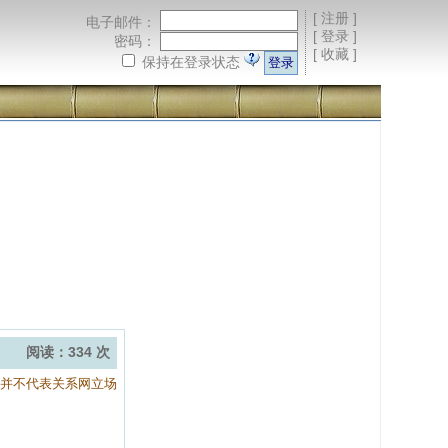
[
注册
]
电子邮件：
[
登录
]
密码：
[
收藏
]
保持在登录状态
阅读：334 次
容并不代表关系网立场