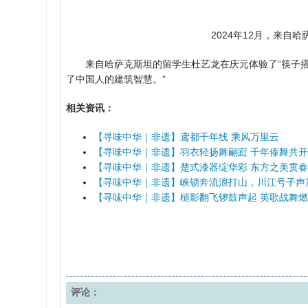
2024年12月，来自
来自哈萨克斯坦的留学生杜艺龙在庆元体验了“筷子搭桥
了中国人的建筑智慧。”
相关资讯：
【寻味中华｜非遗】鸢都千年线 乘风万里云
【寻味中华｜非遗】羽衣轻扬舞翩跹 千年傣舞共
【寻味中华｜非遗】楚式漆器绽华彩 东方之美贯
【寻味中华｜非遗】峡锁奔流浪打山，川江号子声
【寻味中华｜非遗】槌影翻飞锣鼓声起 英歌战舞
评论：