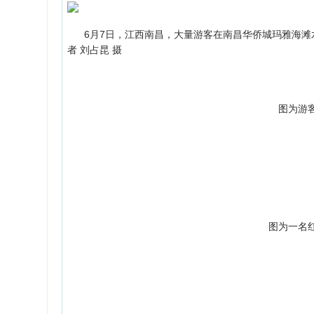
6月7日，江西南昌，大量游客在南昌华侨城玛雅海滩水
者 刘占昆 摄
图为游
图为一名