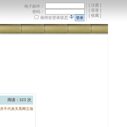
[
注册
]
电子邮件：
[
登录
]
密码：
[
收藏
]
保持在登录状态
阅读：323 次
容并不代表关系网立场