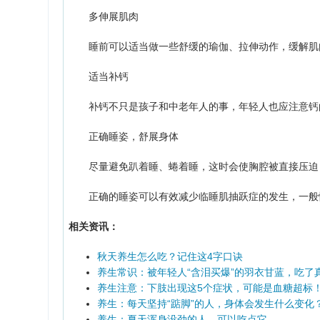
多伸展肌肉
睡前可以适当做一些舒缓的瑜伽、拉伸动作，缓解肌肉
适当补钙
补钙不只是孩子和中老年人的事，年轻人也应注意钙
正确睡姿，舒展身体
尽量避免趴着睡、蜷着睡，这时会使胸腔被直接压迫，
正确的睡姿可以有效减少临睡肌抽跃症的发生，一般
相关资讯：
秋天养生怎么吃？记住这4字口诀
养生常识：被年轻人“含泪买爆”的羽衣甘蓝，吃了
养生注意：下肢出现这5个症状，可能是血糖超标
养生：每天坚持“踮脚”的人，身体会发生什么变化
养生：夏天浑身没劲的人，可以吃点它