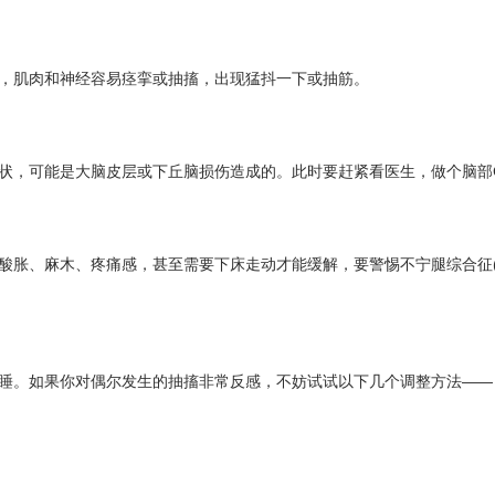
肌肉和神经容易痉挛或抽搐，出现猛抖一下或抽筋。
可能是大脑皮层或下丘脑损伤造成的。此时要赶紧看医生，做个脑部C
胀、麻木、疼痛感，甚至需要下床走动才能缓解，要警惕不宁腿综合征
。如果你对偶尔发生的抽搐非常反感，不妨试试以下几个调整方法——