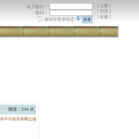
[
注册
]
电子邮件：
[
登录
]
密码：
[
收藏
]
保持在登录状态
阅读：344 次
容并不代表关系网立场