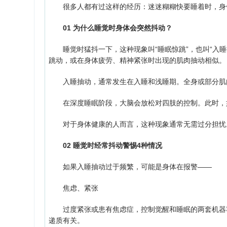
很多人都有过这样的经历：迷迷糊糊快要睡着时，身体
01 为什么睡觉时身体会突然抖动？
睡觉时猛抖一下，这种现象叫“睡眠惊跳”，也叫“入睡
跳动，或在身体疲劳、精神紧张时出现的肌肉抽动相似。
入睡抽动，通常发生在入睡和浅睡期。全身或部分肌肉
在深度睡眠阶段，大脑会放松对四肢的控制。此时，如
对于身体健康的人而言，这种现象通常无需过分担忧。
02 睡觉时经常抖动警惕4种情况
如果入睡抽动过于频繁，可能是身体在报警——
焦虑、紧张
过度紧张或患有焦虑症，控制觉醒和睡眠的两套机器容
递质有关。