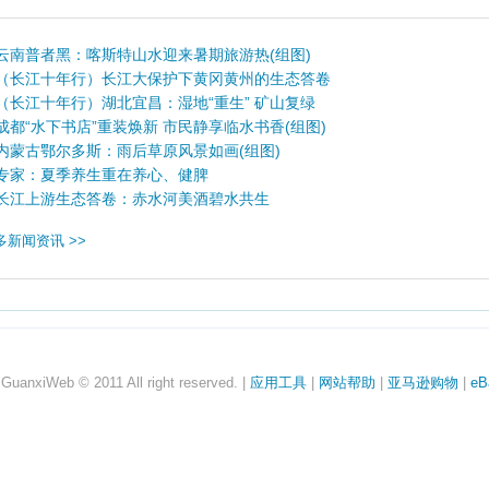
云南普者黑：喀斯特山水迎来暑期旅游热(组图)
（长江十年行）长江大保护下黄冈黄州的生态答卷
（长江十年行）湖北宜昌：湿地“重生” 矿山复绿
成都“水下书店”重装焕新 市民静享临水书香(组图)
内蒙古鄂尔多斯：雨后草原风景如画(组图)
专家：夏季养生重在养心、健脾
长江上游生态答卷：赤水河美酒碧水共生
多新闻资讯 >>
anxiWeb © 2011 All right reserved. |
应用工具
|
网站帮助
|
亚马逊购物
|
eB