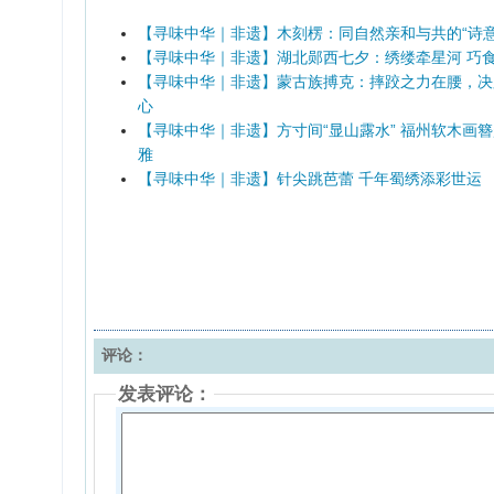
【寻味中华｜非遗】木刻楞：同自然亲和与共的“诗意
【寻味中华｜非遗】湖北郧西七夕：绣缕牵星河 巧
【寻味中华｜非遗】蒙古族搏克：摔跤之力在腰，决
心
【寻味中华｜非遗】方寸间“显山露水” 福州软木画
雅
【寻味中华｜非遗】针尖跳芭蕾 千年蜀绣添彩世运
评论：
发表评论：