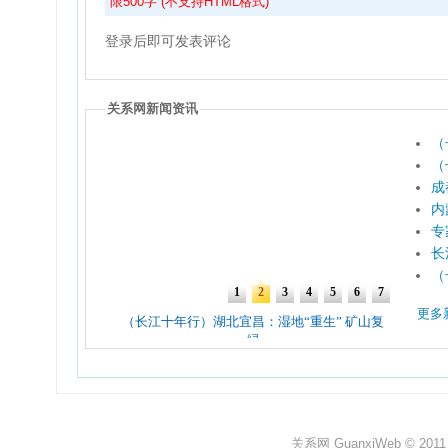
限500字 (不支持HTML格式)
登录后即可发表评论
关系网新闻资讯
（
（
成
内
专
长
（
更多
关系网 GuanxiWeb © 2011 All