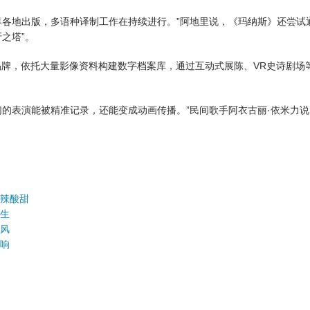
各地出版，多语种译制工作在持续进行。”阿地里说，《玛纳斯》还尝试
之塔”。
牌，依托大量影像资料构建数字档案库，通过互动式展陈、VR史诗剧场
表演能被精准记录，还能变成动画传播。”民间歌手阿衣古丽·依米力说
鲜辣酸甜
众生
家风
天响