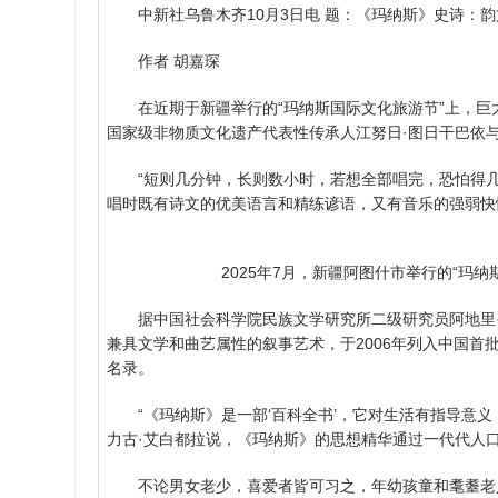
中新社乌鲁木齐10月3日电 题：《玛纳斯》史诗：韵
作者 胡嘉琛
在近期于新疆举行的“玛纳斯国际文化旅游节”上，巨
国家级非物质文化遗产代表性传承人江努日·图日干巴依
“短则几分钟，长则数小时，若想全部唱完，恐怕得几
唱时既有诗文的优美语言和精练谚语，又有音乐的强弱快
2025年7月，新疆阿图什市举行的“玛
据中国社会科学院民族文学研究所二级研究员阿地里·
兼具文学和曲艺属性的叙事艺术，于2006年列入中国首
名录。
“《玛纳斯》是一部‘百科全书’，它对生活有指导意义
力古·艾白都拉说，《玛纳斯》的思想精华通过一代代人
不论男女老少，喜爱者皆可习之，年幼孩童和耄耋老人同