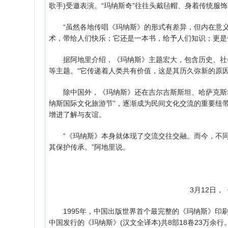
歌手)受邀表演。“玛纳斯奇”往往头戴毡帽、身着传统服
“虽然各地传唱《玛纳斯》的形式有差异，但内在意义
术，带给人们快乐；它还是一本书，给予人们知识；更是
据阿地里介绍，《玛纳斯》主题宏大，包含历史、社会
等主题。“它传递着人类共有价值，这是其历久弥新的原因
除中国外，《玛纳斯》还在吉尔吉斯斯坦、哈萨克斯坦
纳斯国际文化旅游节”，逐渐成为民间文化交流的重要纽
增进了解与友谊。
“《玛纳斯》本身就体现了交流交往交融。而今，不同国
其保护传承。”阿地里说。
3月12日
1995年，中国出版世界首个最完整的《玛纳斯》印刷
中国发行的《玛纳斯》(汉文全译本)共8部18卷23万余行