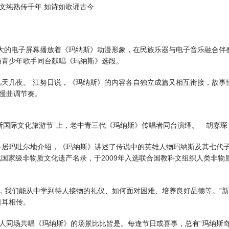
文纯熟传千年 如诗如歌诵古今
大的电子屏幕播放着《玛纳斯》动漫形象，在民族乐器与电子音乐融合伴
与青少年歌手同台献唱《玛纳斯》选段。
天几夜。”江努日说，《玛纳斯》的内容各自独立成篇又相互衔接，故事
慢曲调节奏。
纳斯国际文化旅游节”上，老中青三代《玛纳斯》传唱者同台演绎。 胡嘉琛
居玛吐尔地介绍，《玛纳斯》讲述了传说中的英雄人物玛纳斯及其七代
批国家级非物质文化遗产名录，于2009年入选联合国教科文组织人类非物
，我们能从中学到待人接物的礼仪、如何面对困难、培养良好品德等。”
口耳相传。
场共唱《玛纳斯》的场景比比皆是。每逢节日或喜事，总有“玛纳斯奇”