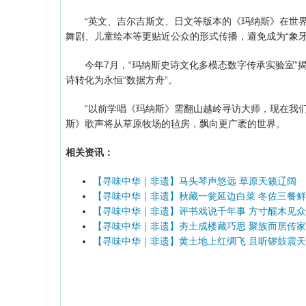
“英文、吉尔吉斯文、日文等版本的《玛纳斯》在世界
舞剧、儿童绘本等更贴近公众的形式传播，避免成为“象牙
今年7月，“玛纳斯史诗文化多模态数字传承实验室”揭
诗转化为永恒“数据方舟”。
“以前学唱《玛纳斯》需翻山越岭寻访大师，现在我们的
斯》歌声将从草原牧场的毡房，飘向更广袤的世界。
相关资讯：
【寻味中华｜非遗】马头琴声悠远 草原天籁辽阔
【寻味中华｜非遗】秋藏一瓮延边白菜 冬佐三餐
【寻味中华｜非遗】评书戏说千年事 方寸醒木见
【寻味中华｜非遗】夯土成楼藏巧思 聚族而居传
【寻味中华｜非遗】黄土地上红绸飞 且听锣鼓震