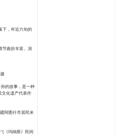
奏下，年近六旬的
情节曲折丰富。演
 摄
子孙的故事，是一种
质文化遗产代表作
新疆阿图什市居民米
(《玛纳斯》民间