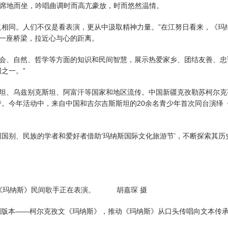
饰席地而坐，吟唱曲调时而高亢豪放，时而悠然温情。
相同。人们不仅是看表演，更从中汲取精神力量。”在江努日看来，《玛
一座桥梁，拉近心与心的距离。
、自然、哲学等方面的知识和民间智慧，展示热爱家乡、团结友善、忠
之一。”
、乌兹别克斯坦、阿富汗等国家和地区流传。中国新疆克孜勒苏柯尔克
带。今年活动中，来自中国和吉尔吉斯斯坦的20余名青少年首次同台演绎
别、民族的学者和爱好者借助‘玛纳斯国际文化旅游节’，不断探索其历
，《玛纳斯》民间歌手正在表演。 胡嘉琛 摄
版本——柯尔克孜文《玛纳斯》，推动《玛纳斯》从口头传唱向文本传承转
。