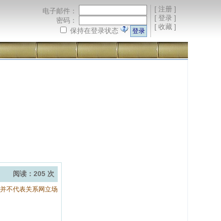
[
注册
]
电子邮件：
[
登录
]
密码：
[
收藏
]
保持在登录状态
阅读：205 次
容并不代表关系网立场