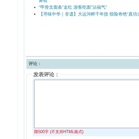
鼻祖”
“甲骨文面条”走红 游客吃面“沾福气”
【寻味中华｜非遗】大运河畔千年技 惊险奇绝“真功夫
评论：
发表评论：
限500字 (不支持HTML格式)