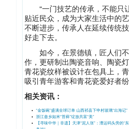
“一门技艺的传承，不能只让
贴近民众，成为大家生活中的艺
不断进步，传承人在延续传统
好走下去。
如今，在景德镇，匠人们不仅
作，更研制出陶瓷音响、陶瓷
青花瓷纹样被设计在包具上，
吸引青年游客和青花瓷爱好者
相关资讯：
“金饭碗”盛满全球订单 山西祁县下申村玻璃“出海记”
浙江畲乡如米“苔藓”绽放共富“美”
【寻味中华｜非遗】天津“泥人张”：漕运码头旁的“