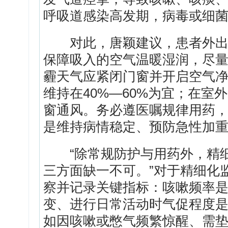
呼吸道感染高发期，病毒或细
对此，唐颖建议，患者外出时
保障吸入的空气温暖湿润，尽
霾天气应紧闭门窗并开启空气
维持在40%—60%为宜；在
窗通风。务必遵医嘱规律用药
是维持病情稳定、预防急性加
“除常规防护与用药外，精细
三方面缺一不可。”对于精细化
察并记录关键指标：咳嗽频率
变、进行日常活动时气促程度
如因咳嗽或憋气频繁惊醒、需