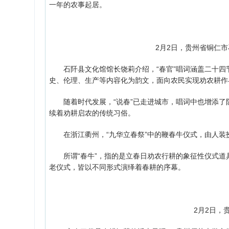
一年的农事起居。
2月2日，贵州省铜仁市
石阡县文化馆馆长饶莉介绍，“春官”唱词涵盖二十四节
史、伦理、生产等内容化为韵文，面向农民实现劝农耕作
随着时代发展，“说春”已走进城市，唱词中也增添了防
续着劝耕启农的传统习俗。
在浙江衢州，“九华立春祭”中的鞭春牛仪式，由人装扮
所谓“春牛”，指的是立春日劝农行耕的象征性仪式道
老仪式，皆以不同形式演绎着春耕的序幕。
2月2日，