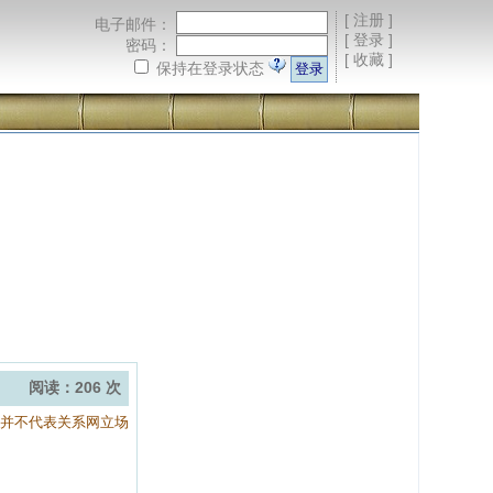
[
注册
]
电子邮件：
[
登录
]
密码：
[
收藏
]
保持在登录状态
阅读：206 次
容并不代表关系网立场