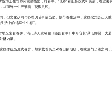
院博士生导师何嵩昱指出，打春牛、“说春”看似是仪式和表演，在过去
，从而统一生产节奏、凝聚共识。
，但文化认同与心理调节价值凸显。快节奏生活中，这些仪式会让人重
活中的‘适应性生存’”。
地区常食春饼，清代诗人袁枚在《随园食单》中形容其“薄若蝉翼，大若
外酥内嫩。
些传统虽形式各异，却承载着民众对春日的期盼，在味道与步履之间，