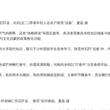
石阡县，封武(左二)带着年轻人在农户家里“说春”。夏磊 摄
气的阐释，还有“渔樵耕读”等固定篇章。表演者需兼具传统知识储备与
与文化启蒙的双重教化功能。
火等现代知识，吸引不少外国留学生前来学习。除贵州石阡“说春”外，
成芒神鞭打春牛，祈愿风调雨顺；河南内乡则以“打春牛”示意春耕开始
具，有的用木头雕刻，有的用纸糊或泥制成。立春时节鞭春牛，意在鞭打
贵州省铜仁市石阡县，“春官”在印春贴。夏磊 摄