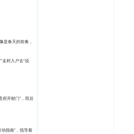
像是春天的前奏，
走村入户去“说
贵府开财门”，而后
。
动指南”，指导着