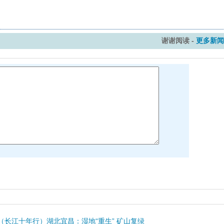
谢谢阅读 -
更多新闻
（长江十年行）湖北宜昌：湿地“重生” 矿山复绿