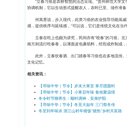
“立春习俗是农耕智慧的活态呈现。”贵州师范大学文学
协调机制，它以生动形式提醒农人，农时已至、须作准备
何嵩昱说，步入现代，此类习俗的农业指导功能虽减弱
感，提供秩序与延续感，“可以说，它们是传统文化在当代生
立春在吃上也颇为讲究，民间亦有“咬春”的习俗。北方
南方则流行吃春卷，以薄面皮包裹馅料，经煎或炸制成，
此外，立春饮春酒、出门踏春等习俗也在多地流传。这
文化记忆。
相关资讯：
【寻味中华｜节令】岁末大寒至 寒尽团圆时
【寻味中华｜节令】小寒启年味 食俗聚温情
冬令时节聊养生：顺时调神，安身护阳
【寻味中华｜节令】冬至大如年 三门祭冬传
冬至到年味浓 浙江山村年猪饭“烧热”乡村共富路