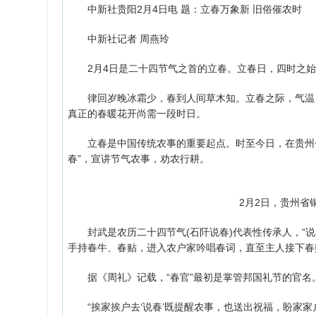
中新社贵阳2月4日电 题：立春万象新 旧俗催农时
中新社记者 周燕玲
2月4日是二十四节气之首的立春。立春日，四时之始
律回岁晚冰霜少，春到人间草木知。立春之际，气温、
真正的春暖花开尚需一段时日。
立春是中国传统农事的重要起点。时至今日，在贵州省铜
春”，宣讲节气农事，劝农行耕。
2月2日，贵州省
封武是农历二十四节气(石阡说春)代表性传承人，“说
手持春牛、春贴，进入农户家吟唱春词，直至主人接下春贴
据《周礼》记载，“春官”最初是掌管邦国礼节的官名。
“挨家挨户去‘说春’既提醒农事，也送出祝福，盼家家