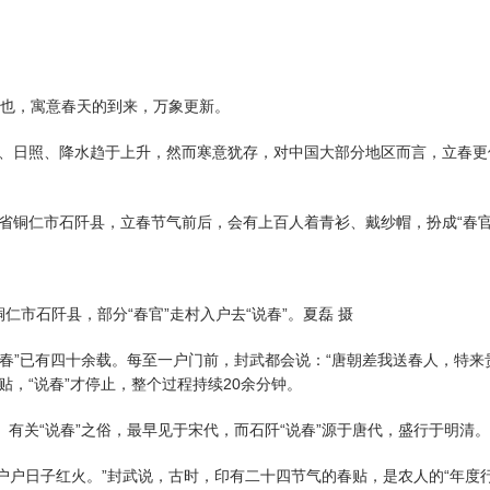
也，寓意春天的到来，万象更新。
日照、降水趋于上升，然而寒意犹存，对中国大部分地区而言，立春更
仁市石阡县，立春节气前后，会有上百人着青衫、戴纱帽，扮成“春官”
铜仁市石阡县，部分“春官”走村入户去“说春”。夏磊 摄
春”已有四十余载。每至一户门前，封武都会说：“唐朝差我送春人，特来
，“说春”才停止，整个过程持续20余分钟。
有关“说春”之俗，最早见于宋代，而石阡“说春”源于唐代，盛行于明清
户户日子红火。”封武说，古时，印有二十四节气的春贴，是农人的“年度行