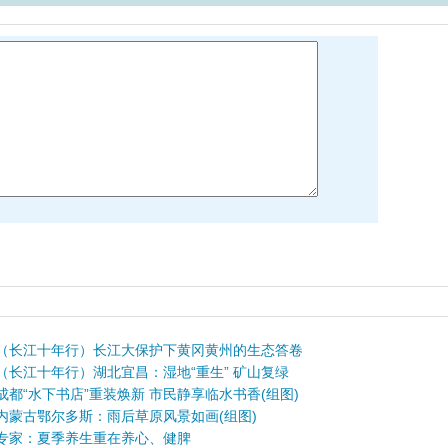
（长江十年行）长江大保护下黄冈黄州的生态答卷
（长江十年行）湖北宜昌：湿地“重生” 矿山复绿
成都“水下书店”重装焕新 市民静享临水书香(组图)
内蒙古鄂尔多斯：雨后草原风景如画(组图)
专家：夏季养生重在养心、健脾