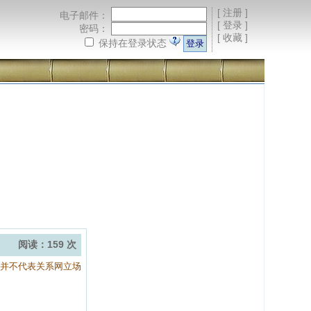
[
注册
]
电子邮件：
[
登录
]
密码：
[
收藏
]
保持在登录状态
阅读：159 次
容并不代表关系网立场