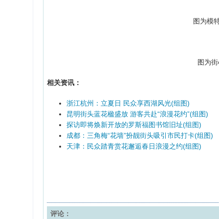
图为模
图为街
相关资讯：
浙江杭州：立夏日 民众享西湖风光(组图)
昆明街头蓝花楹盛放 游客共赴“浪漫花约”(组图)
探访即将焕新开放的罗斯福图书馆旧址(组图)
成都：三角梅“花墙”扮靓街头吸引市民打卡(组图)
天津：民众踏青赏花邂逅春日浪漫之约(组图)
评论：