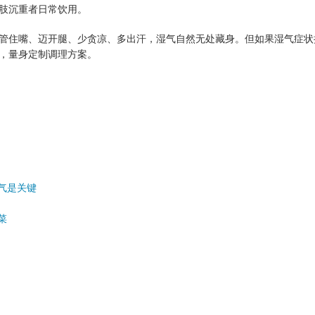
肢沉重者日常饮用。
住嘴、迈开腿、少贪凉、多出汗，湿气自然无处藏身。但如果湿气症状
，量身定制调理方案。
气是关键
菜