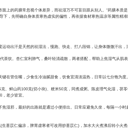
面上的药膳常忽视个体差异，而祛湿万不可盲目跟从别人。“药膳本质是‘
导下，先明确自身体质寒热虚实的偏性，再依据食材寒热温凉等属性精准
度运动出汗是天然的祛湿法，慢跑、快走、打八段锦，让身体微微汗出，
代茶饮。杏仁宣利肺气，桑叶轻清疏散，两者搭配，帮助上焦湿气从肌表
关键在管住嘴，少食生冷油腻甜食，饮食宜清淡温热，日常以七分饱为度
克、鲜山药100克(切小块)、粳米50克，同煮成粥。陈皮理气化湿，茯
和，老少皆宜。
下焦湿邪，最好的出路就是通过小便排出。日常应避免久坐，每隔一小时
(生薏苡仁偏凉，脾胃虚寒者可改用炒薏苡仁)，加水大火煮沸后转小火煮