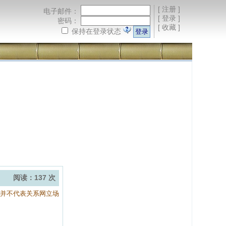
[
注册
]
电子邮件：
[
登录
]
密码：
[
收藏
]
保持在登录状态
阅读：137 次
容并不代表关系网立场