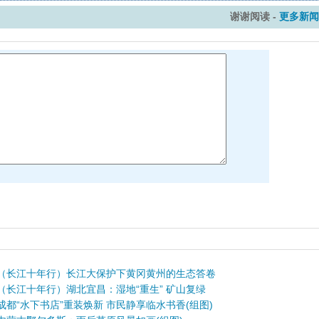
谢谢阅读 -
更多新闻
（长江十年行）长江大保护下黄冈黄州的生态答卷
（长江十年行）湖北宜昌：湿地“重生” 矿山复绿
成都“水下书店”重装焕新 市民静享临水书香(组图)