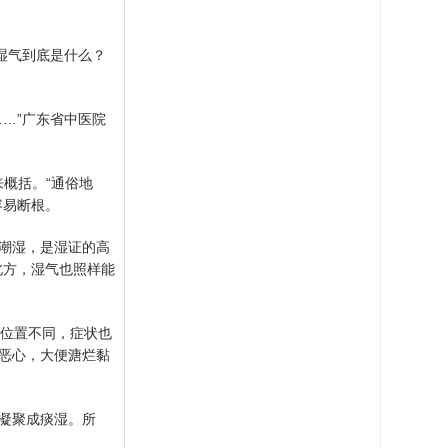
湿气到底是什么？
…”广东省中医院
概括。“通俗地
容易断根。
潮湿，是湿证的高
北方，湿气也照样能
的位置不同，症状也
恶心，大便溏烂黏
凝聚成痰湿。所