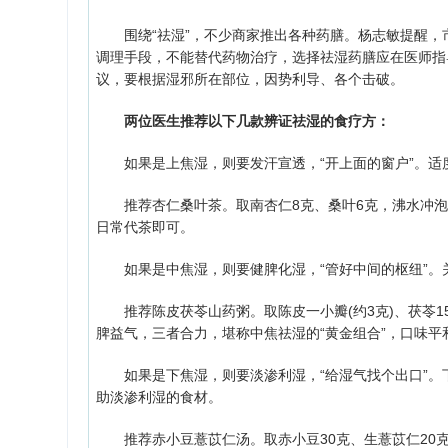
围绕“祛湿”，不少商家推出各种药膳。杨志敏提醒，市
调理手段，不能替代药物治疗，选择祛湿药膳应在医师指
议，要根据湿邪所在部位，因势利导、各个击破。
两位医生推荐以下几款辨证祛湿的食疗方：
如果是上焦湿，则要发汗宣透，“开上面的窗户”。适
推荐杏仁桑叶茶。取南杏仁8克、桑叶6克，沸水冲泡
日常代茶即可。
如果是中焦湿，则要健脾化湿，“管好中间的枢纽”。
推荐陈皮茯苓山药粥。取陈皮一小瓣(约3克)、茯苓15
脾益气，三者合力，堪称中焦祛湿的“黄金组合”，口味平
如果是下焦湿，则要淡渗利湿，“给湿气找个出口”。
助淡渗利湿的食材。
推荐赤小豆薏苡仁汤。取赤小豆30克、生薏苡仁20克