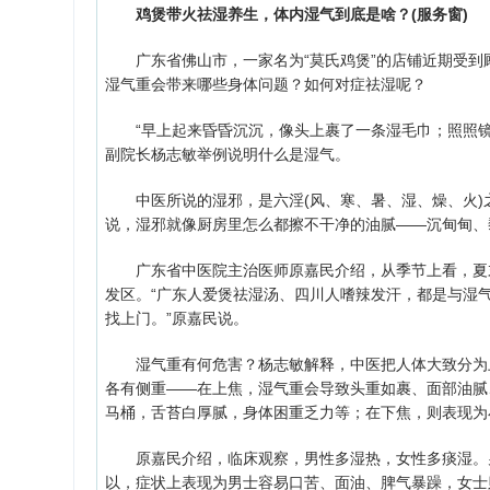
鸡煲带火祛湿养生，体内湿气到底是啥？(服务窗)
广东省佛山市，一家名为“莫氏鸡煲”的店铺近期受到
湿气重会带来哪些身体问题？如何对症祛湿呢？
“早上起来昏昏沉沉，像头上裹了一条湿毛巾；照照镜
副院长杨志敏举例说明什么是湿气。
中医所说的湿邪，是六淫(风、寒、暑、湿、燥、火)之
说，湿邪就像厨房里怎么都擦不干净的油腻——沉甸甸、
广东省中医院主治医师原嘉民介绍，从季节上看，夏末
发区。“广东人爱煲祛湿汤、四川人嗜辣发汗，都是与湿
找上门。”原嘉民说。
湿气重有何危害？杨志敏解释，中医把人体大致分为上焦
各有侧重——在上焦，湿气重会导致头重如裹、面部油腻
马桶，舌苔白厚腻，身体困重乏力等；在下焦，则表现为
原嘉民介绍，临床观察，男性多湿热，女性多痰湿。男
以，症状上表现为男士容易口苦、面油、脾气暴躁，女士