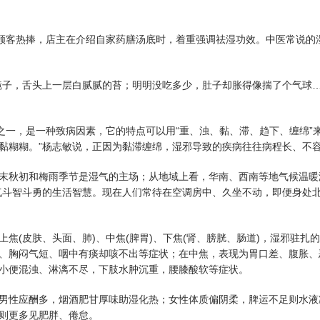
顾客热捧，店主在介绍自家药膳汤底时，着重强调祛湿功效。中医常说的
子，舌头上一层白腻腻的苔；明明没吃多少，肚子却胀得像揣了个气球…
一，是一种致病因素，它的特点可以用“重、浊、黏、滞、趋下、缠绵”来
黏糊糊。”杨志敏说，正因为黏滞缠绵，湿邪导致的疾病往往病程长、不
秋初和梅雨季节是湿气的主场；从地域上看，华南、西南等地气候温暖
气斗智斗勇的生活智慧。现在人们常待在空调房中、久坐不动，即便身处
(皮肤、头面、肺)、中焦(脾胃)、下焦(肾、膀胱、肠道)，湿邪驻扎
、胸闷气短、咽中有痰却咳不出等症状；在中焦，表现为胃口差、腹胀、
小便混浊、淋漓不尽，下肢水肿沉重，腰膝酸软等症状。
性应酬多，烟酒肥甘厚味助湿化热；女性体质偏阴柔，脾运不足则水液
则更多见肥胖、倦怠。