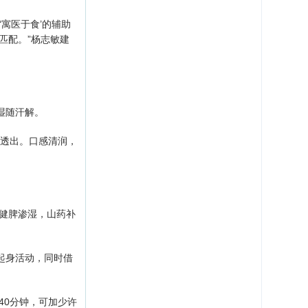
寓医于食’的辅助
匹配。”杨志敏建
湿随汗解。
透出。口感清润，
。
苓健脾渗湿，山药补
起身活动，同时借
40分钟，可加少许