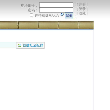
[
注册
]
电子邮件：
[
登录
]
密码：
[
收藏
]
保持在登录状态
创建社区组群