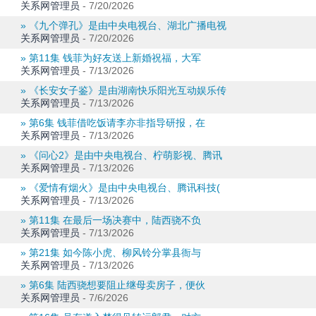
关系网管理员
-
7/20/2026
» 《九个弹孔》是由中央电视台、湖北广播电视
关系网管理员
-
7/20/2026
» 第11集 钱菲为好友送上新婚祝福，大军
关系网管理员
-
7/13/2026
» 《长安女子鉴》是由湖南快乐阳光互动娱乐传
关系网管理员
-
7/13/2026
» 第6集 钱菲借吃饭请李亦非指导研报，在
关系网管理员
-
7/13/2026
» 《问心2》是由中央电视台、柠萌影视、腾讯
关系网管理员
-
7/13/2026
» 《爱情有烟火》是由中央电视台、腾讯科技(
关系网管理员
-
7/13/2026
» 第11集 在最后一场决赛中，陆西骁不负
关系网管理员
-
7/13/2026
» 第21集 如今陈小虎、柳风铃分掌县衙与
关系网管理员
-
7/13/2026
» 第6集 陆西骁想要阻止继母卖房子，便伙
关系网管理员
-
7/6/2026