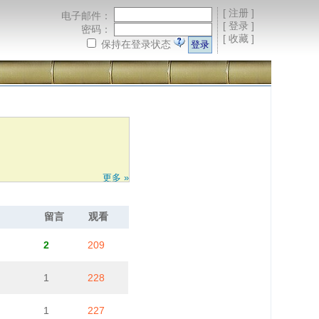
[
注册
]
电子邮件：
[
登录
]
密码：
[
收藏
]
保持在登录状态
更多 »
留言
观看
2
209
1
228
1
227