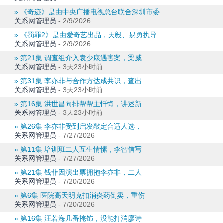
» 《奇迹》是由中央广播电视总台联合深圳市委
关系网管理员
-
2/9/2026
» 《罚罪2》是由爱奇艺出品，天毅、易勇执导
关系网管理员
-
2/9/2026
» 第21集 调查组介入袁少康遇害案，梁威
关系网管理员
-
3天23小时前
» 第31集 李亦非与合作方达成共识，查出
关系网管理员
-
3天23小时前
» 第16集 洪世昌向排帮帮主忏悔，讲述新
关系网管理员
-
3天23小时前
» 第26集 李亦非受到启发敲定合适人选，
关系网管理员
-
7/27/2026
» 第11集 培训班二人互生情愫，李智信写
关系网管理员
-
7/27/2026
» 第21集 钱菲因演出票拥抱李亦非，二人
关系网管理员
-
7/20/2026
» 第6集 医院高天明克扣消炎药倒卖，重伤
关系网管理员
-
7/20/2026
» 第16集 汪若海几番掩饰，没能打消廖诗