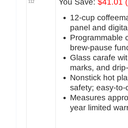
You Save:
$41.01 
112
12-cup coffeemak
panel and digita
Programmable cl
brew-pause func
Glass carafe wi
marks, and drip
Nonstick hot pla
safety; easy-to
Measures approx
year limited war