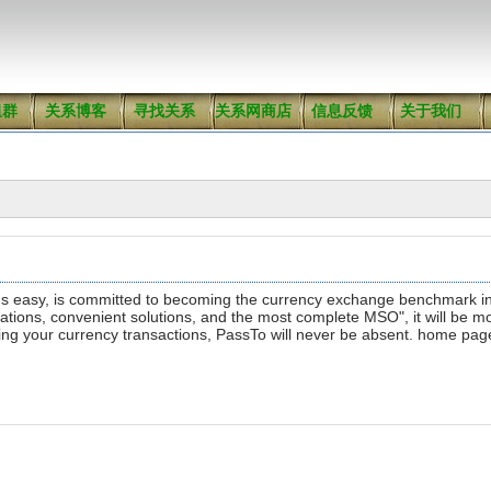
组群
关系博客
寻找关系
关系网商店
信息反馈
关于我们
s easy, is committed to becoming the currency exchange benchmark in t
otations, convenient solutions, and the most complete MSO", it will be m
ng your currency transactions, PassTo will never be absent. home pa