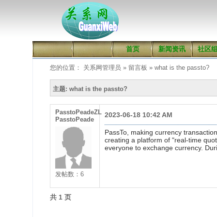
首页
新闻资讯
社区
您的位置： 关系网管理员 » 留言板 » what is the passto?
主题: what is the passto?
PasstoPeadeZL
2023-06-18 10:42 AM
PasstoPeade
PassTo, making currency transaction
creating a platform of "real-time qu
everyone to exchange currency. Duri
发帖数：6
共 1 页