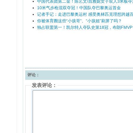
中国代表团第二金！陈艺文/昌雅妮女子双人3米板夺
10米气步枪混双夺冠！中国队夺巴黎奥运首金
记者手记：走进巴黎奥运村 感受奥林匹克理想跨越
你被体育圈这些“小孩哥”、“小孩姐”刷屏了吗？
独占联盟第一！凯尔特人夺队史第18冠，布朗FMVP
评论：
发表评论：