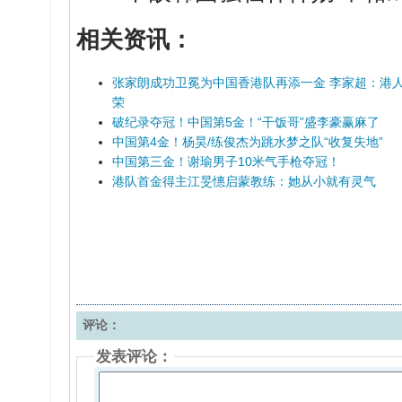
相关资讯：
张家朗成功卫冕为中国香港队再添一金 李家超：港
荣
破纪录夺冠！中国第5金！“干饭哥”盛李豪赢麻了
中国第4金！杨昊/练俊杰为跳水梦之队“收复失地”
中国第三金！谢瑜男子10米气手枪夺冠！
港队首金得主江旻憓启蒙教练：她从小就有灵气
评论：
发表评论：