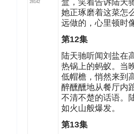
盒，笑着告诉陆天
28142
她正琢磨着这菜怎
远做的，心里顿时
第
12
集
陆
天驰听闻刘盐在
热锅上的蚂蚁。当
低帽檐，悄然来到
醉醺醺地从餐厅内
不清不楚的话语。
如火山般爆发。
第
13
集