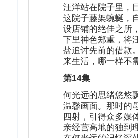
汪
洋站在院子里，
这院子藤架蜿蜒，
设店铺的绝佳之所
下里神色郑重，将
盐追讨先前的借款
来生活，哪一样不
第
14
集
何
光远的思绪悠悠
温馨画面。那时的
四射，引得众多媒
亲经营高地的独到