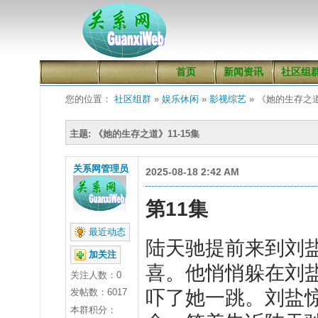
首页
新闻资讯
社区组
您的位置：
社区组群
»
娱乐休闲
»
影视综艺
» 《她的生存之道
主题: 《她的生存之道》11-15集
关系网管理员
2025-08-18 2:42 AM
第
11
集
最近动态
陆
天驰提前来到刘
加关注
喜。他悄悄躲在刘
关注人数：
0
发帖数：6017
吓了她一跳。刘盐
本群积分：