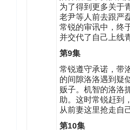
为了得到更多关于
老尹等人前去跟严
常锐的审讯中，终
并交代了自己上线
第
9
集
常
锐遵守承诺，带
的间隙洛洛遇到疑
贩子。机智的洛洛
助。这时常锐赶到
从前妻这里抢走自
第
10
集