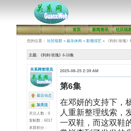
首页
新闻资讯
社区组
您的位置：
社区组群
»
娱乐休闲
»
影视综艺
» 《利剑·玫瑰》6
主题: 《利剑·玫瑰》6-10集
关系网管理员
2025-08-25 2:39 AM
第
6
集
最近动态
在
邓妍的支持下，
加关注
人重新整理线索，
关注人数：
0
发帖数：6017
一双鞋，而这双鞋
本群积分：