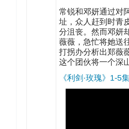
常
锐和邓妍通过对
址，众人赶到时青
分沮丧。然而邓妍
薇薇，急忙将她送
打拐办分析出郑薇
这个团伙将一个深
《利剑·玫瑰》1-5