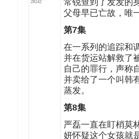
常锐查到了发发的
28142
父母早已亡故，唯
第
7
集
在
一系列的追踪和
并在货运站解救了
自己的罪行，声称自
并卖给了一个叫韩
蒸发。
第
8
集
严
磊一直在盯梢莫
妍怀疑这个女孩就