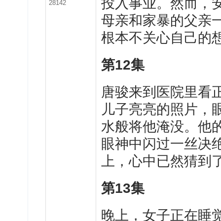
投入事业。然而，
28142
母亲和家暴的父亲
根本不关心自己的
第
12
集
唐
骏来到医院里看
儿子亮亮的照片，
水般将他淹没。他
眼神中闪过一丝决
上，心中已然猜到
第
13
集
晚
上，女子正在睡