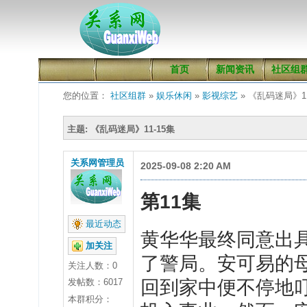
首页
新闻资讯
社区组
您的位置：
社区组群
»
娱乐休闲
»
影视综艺
» 《乱码迷局》11
主题: 《乱码迷局》11-15集
关系网管理员
2025-09-08 2:20 AM
第
11
集
最近动态
黄
华华最终同意出
加关注
了警局。安可易的
关注人数：
0
发帖数：6017
回到家中便不停地
本群积分：