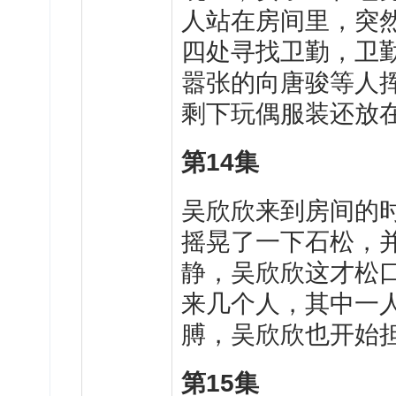
人站在房间里，突
四处寻找卫勤，卫
嚣张的向唐骏等人
剩下玩偶服装还放
第
14
集
吴
欣欣来到房间的
摇晃了一下石松，
静，吴欣欣这才松
来几个人，其中一
膊，吴欣欣也开始
第
15
集