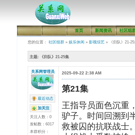
首页
新闻资讯
社区组
您的位置：
社区组群
»
娱乐休闲
»
影视综艺
» 《归队》21-2
主题: 《归队》21-25集
关系网管理员
2025-09-22 2:38 AM
第
21
集
最近动态
王
指导员面色沉重
加关注
驴子。时间回溯到
关注人数：
0
发帖数：6017
救被囚的抗联战士
本群积分：