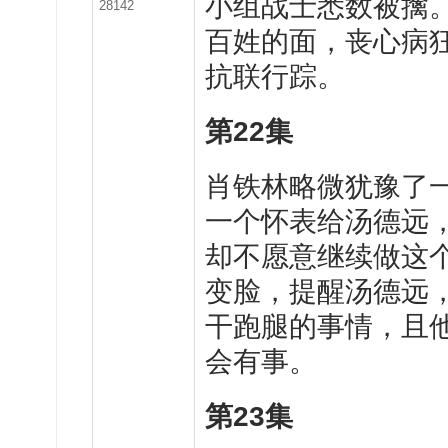
小组战士悉数被擒
28142
百姓的面，丧心病
抗联行踪。
第
22
集
肖
铁林略微犹豫了
一个怀表给汤德远
却不愿意继续做这
变脸，提醒汤德远
干跑腿的事情，且
会有事。
第
23
集