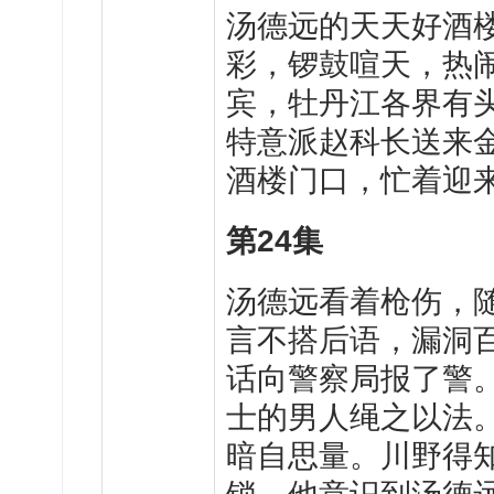
汤
德远的天天好酒
彩，锣鼓喧天，热
宾，牡丹江各界有
特意派赵科长送来
酒楼门口，忙着迎
第
24
集
汤
德远看着枪伤，
言不搭后语，漏洞
话向警察局报了警
士的男人绳之以法
暗自思量。川野得