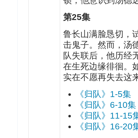
锁，他意识到汤德
第
25
集
鲁
长山满脸恳切，
击鬼子。然而，汤
队失联后，他历经
在生死边缘徘徊。
实在不愿再失去这
《归队》1-5集
《归队》6-10集
《归队》11-15
《归队》16-20