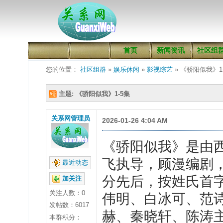
首页
新闻资讯
社区组
您的位置：
社区组群
»
娱乐休闲
»
影视综艺
» 《骄阳似我》1
主题: 《骄阳似我》1-5集
关系网管理员
2026-01-26 4:04 AM
《骄阳似我》是由
飞执导，顾漫编剧
最近动态
分先后，按姓氏首
加关注
关注人数：
0
伟明、白冰可、范
发帖数：6017
赫、秦晓轩、陈涛
本群积分：