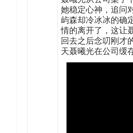
她稳定心神，追问
屿森却冷冰冰的确
情的离开了，这让
回去之后念叨刚才
天聂曦光在公司缓